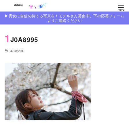
コ
ン
▶︎貴女に自信の持てる写真を！モデルさん募集中、下の応募フォーム
テ
よりご連絡ください
ン
1
ツ
J0A8995
へ
移
04/18/2018
動