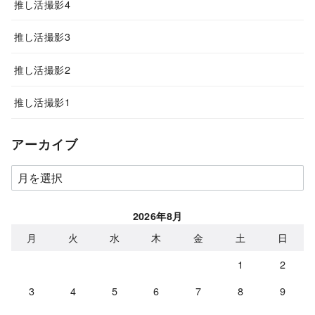
推し活撮影4
推し活撮影3
推し活撮影2
推し活撮影1
アーカイブ
ア
ー
カ
2026年8月
イ
月
火
水
木
金
土
日
ブ
1
2
3
4
5
6
7
8
9