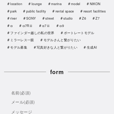
location
lounge
marina
model
NIKON
park
public facility
rental space
resort facilities
river
SONY
street
studio
Z6
Z7
α
α7Rⅲ
α7ⅲ
α9
ファインダー越しの私の世界
ポートレートモデル
ミラーレス一眼
モデルさんと繋がりたい
モデル募集
写真好きな人と繋がりたい
生成AI
form
名前
(必須)
メール
(必須)
メッセージ