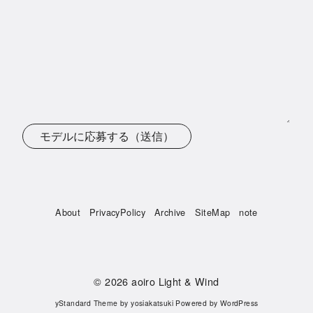
モデルに応募する（送信）
About
PrivacyPolicy
Archive
SiteMap
note
© 2026
aoiro Light & Wind
yStandard Theme
by
yosiakatsuki
Powered by
WordPress