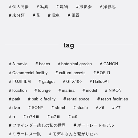
個人開催
写真
建物
撮影会
撮影地
未分類
花
電車
風景
tag
AImovie
beach
botanical garden
CANON
Commercial facility
cultural assets
EOS R
FUJIFILM
gadget
GFX100
HailuoAI
location
lounge
marina
model
NIKON
park
public facility
rental space
resort facilities
river
SONY
street
studio
Z6
Z7
α
α7Rⅲ
α7ⅲ
α9
ファインダー越しの私の世界
ポートレートモデル
ミラーレス一眼
モデルさんと繋がりたい