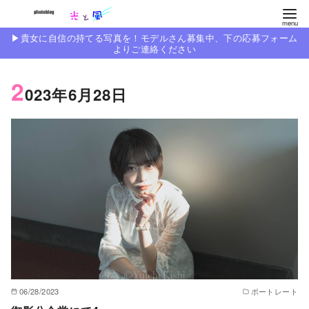
コ
ン
▶︎貴女に自信の持てる写真を！モデルさん募集中、下の応募フォーム
テ
よりご連絡ください
ン
2
ツ
023年6月28日
へ
移
動
06/28/2023
ポートレート