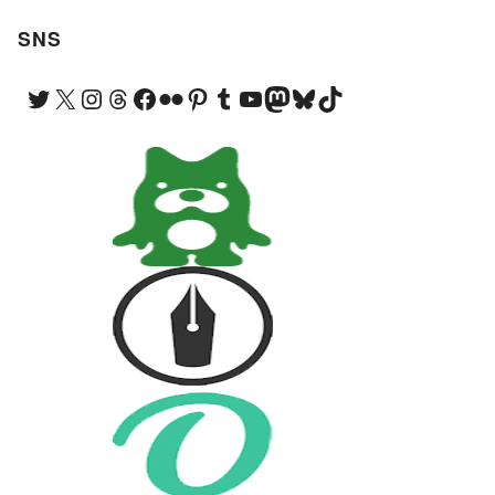
SNS
Twitter
X
Instagram
Threads
Facebook
Flickr
Pinterest
Tumblr
YouTube
Mastodon
Bluesky
TikTok