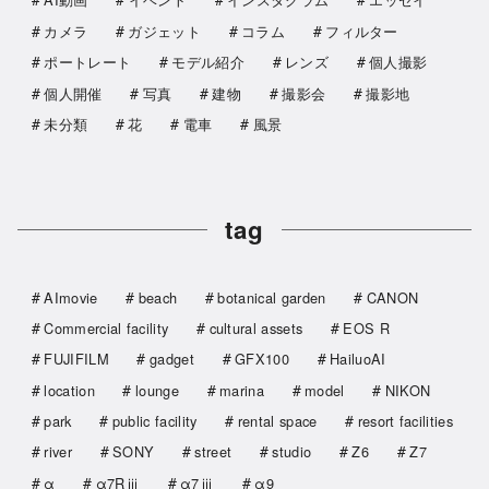
カメラ
ガジェット
コラム
フィルター
ポートレート
モデル紹介
レンズ
個人撮影
個人開催
写真
建物
撮影会
撮影地
未分類
花
電車
風景
tag
AImovie
beach
botanical garden
CANON
Commercial facility
cultural assets
EOS R
FUJIFILM
gadget
GFX100
HailuoAI
location
lounge
marina
model
NIKON
park
public facility
rental space
resort facilities
river
SONY
street
studio
Z6
Z7
α
α7Rⅲ
α7ⅲ
α9