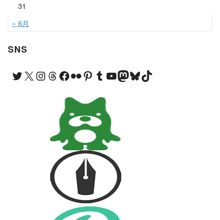
31
« 6月
SNS
Twitter
X
Instagram
Threads
Facebook
Flickr
Pinterest
Tumblr
YouTube
Mastodon
Bluesky
TikTok