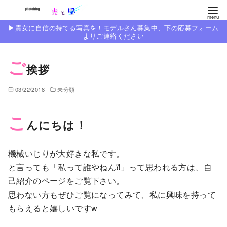
コ
ン
▶︎貴女に自信の持てる写真を！モデルさん募集中、下の応募フォーム
テ
よりご連絡ください
ン
ご
ツ
挨拶
へ
移
03/22/2018
未分類
動
こ
んにちは！
機械いじりが大好きな私です。
と言っても「私って誰やねん⁈」って思われる方は、自
己紹介のページをご覧下さい。
思わない方もぜひご覧になってみて、私に興味を持って
もらえると嬉しいですw