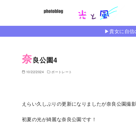
コ
ン
テ
ン
▶︎貴女に自
ツ
へ
移
奈
良公園4
動
10/22/2024
ポートレート
えらい久しぶりの更新になりましたが奈良公園撮
初夏の光が綺麗な奈良公園です！