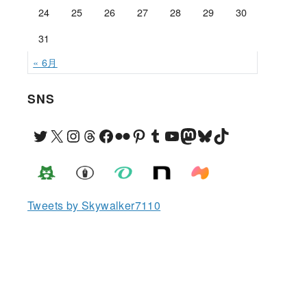
24
25
26
27
28
29
30
31
« 6月
SNS
Twitter
X
Instagram
Threads
Facebook
Flickr
Pinterest
Tumblr
YouTube
Mastodon
Bluesky
TikTok
Tweets by Skywalker7110