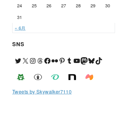
24
25
26
27
28
29
30
31
« 6月
SNS
Twitter
X
Instagram
Threads
Facebook
Flickr
Pinterest
Tumblr
YouTube
Mastodon
Bluesky
TikTok
Tweets by Skywalker7110