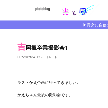
コ
ン
テ
ン
▶︎貴女に自
ツ
へ
移
吉
岡楓卒業撮影会1
動
05/30/2024
ポートレート
ラストかえ企画に行ってきました。
かえちゃん最後の撮影会です。