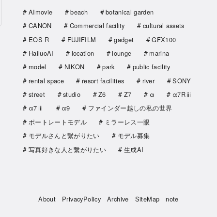
AImovie
beach
botanical garden
CANON
Commercial facility
cultural assets
EOS R
FUJIFILM
gadget
GFX100
HailuoAI
location
lounge
marina
model
NIKON
park
public facility
rental space
resort facilities
river
SONY
street
studio
Z6
Z7
α
α7Rⅲ
α7ⅲ
α9
ファインダー越しの私の世界
ポートレートモデル
ミラーレス一眼
モデルさんと繋がりたい
モデル募集
写真好きな人と繋がりたい
生成AI
About
PrivacyPolicy
Archive
SiteMap
note