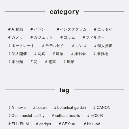
category
AI動画
イベント
インスタグラム
エッセイ
カメラ
ガジェット
コラム
フィルター
ポートレート
モデル紹介
レンズ
個人撮影
個人開催
写真
建物
撮影会
撮影地
未分類
花
電車
風景
tag
AImovie
beach
botanical garden
CANON
Commercial facility
cultural assets
EOS R
FUJIFILM
gadget
GFX100
HailuoAI