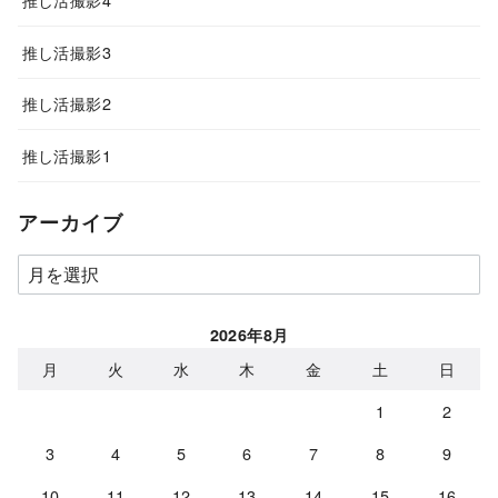
推し活撮影3
推し活撮影2
推し活撮影1
アーカイブ
ア
ー
カ
2026年8月
イ
月
火
水
木
金
土
日
ブ
1
2
3
4
5
6
7
8
9
10
11
12
13
14
15
16