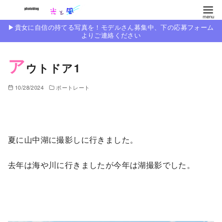
コ
ン
▶︎貴女に自信の持てる写真を！モデルさん募集中、下の応募フォーム
テ
よりご連絡ください
ン
ア
ツ
ウトドア1
へ
移
10/28/2024
ポートレート
動
夏に山中湖に撮影しに行きました。
去年は海や川に行きましたが今年は湖撮影でした。