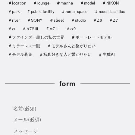
location
lounge
marina
model
NIKON
park
public facility
rental space
resort facilities
river
SONY
street
studio
Z6
Z7
α
α7Rⅲ
α7ⅲ
α9
ファインダー越しの私の世界
ポートレートモデル
ミラーレス一眼
モデルさんと繋がりたい
モデル募集
写真好きな人と繋がりたい
生成AI
form
名前
(必須)
メール
(必須)
メッセージ