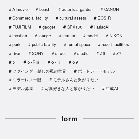
AImovie
beach
botanical garden
CANON
Commercial facility
cultural assets
EOS R
FUJIFILM
gadget
GFX100
HailuoAI
location
lounge
marina
model
NIKON
park
public facility
rental space
resort facilities
river
SONY
street
studio
Z6
Z7
α
α7Rⅲ
α7ⅲ
α9
ファインダー越しの私の世界
ポートレートモデル
ミラーレス一眼
モデルさんと繋がりたい
モデル募集
写真好きな人と繋がりたい
生成AI
form