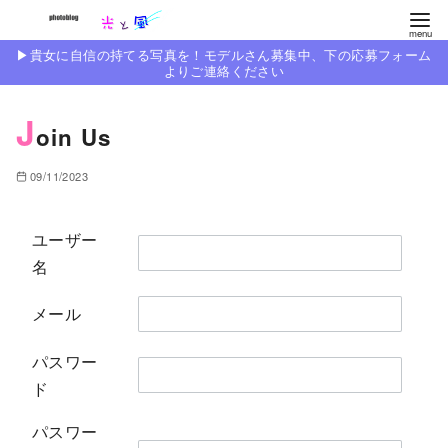
コ
ン
▶︎貴女に自信の持てる写真を！モデルさん募集中、下の応募フォーム
テ
よりご連絡ください
ン
J
ツ
oin Us
へ
移
09/11/2023
動
ユーザー
名
メール
パスワー
ド
パスワー