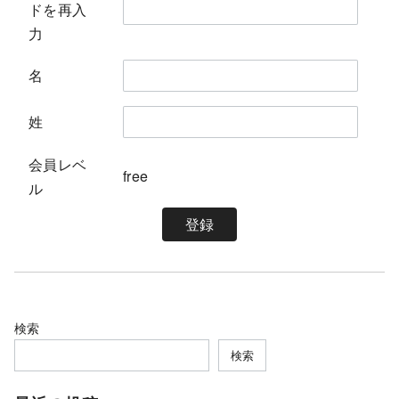
ドを再入
力
名
姓
会員レベ
free
ル
検索
検索