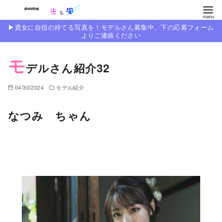
コ
ン
▶︎貴女に自信の持てる写真を！モデルさん募集中、下の応募フォーム
テ
よりご連絡ください
ン
モ
ツ
デルさん紹介32
へ
移
04/30/2024
モデル紹介
動
なつみ ちゃん