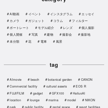
AI動画
イベント
インスタグラム
エッセイ
カメラ
ガジェット
コラム
フィルター
ポートレート
モデル紹介
レンズ
個人撮影
個人開催
写真
建物
撮影会
撮影地
未分類
花
電車
風景
tag
AImovie
beach
botanical garden
CANON
Commercial facility
cultural assets
EOS R
FUJIFILM
gadget
GFX100
HailuoAI
location
lounge
marina
model
NIKON
park
public facility
rental space
resort facilities