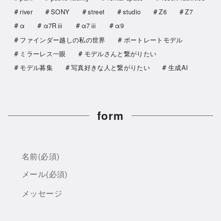
river
SONY
street
studio
Z6
Z7
α
α7Rⅲ
α7ⅲ
α9
ファインダー越しの私の世界
ポートレートモデル
ミラーレス一眼
モデルさんと繋がりたい
モデル募集
写真好きな人と繋がりたい
生成AI
form
名前
(必須)
メール
(必須)
メッセージ