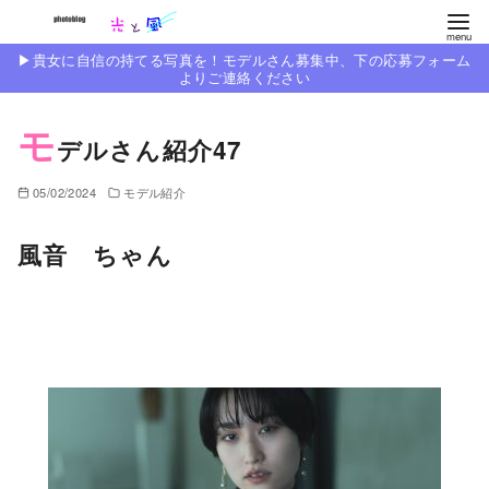
コ
ン
▶︎貴女に自信の持てる写真を！モデルさん募集中、下の応募フォーム
テ
よりご連絡ください
ン
モ
ツ
デルさん紹介47
へ
移
05/02/2024
モデル紹介
動
風音 ちゃん