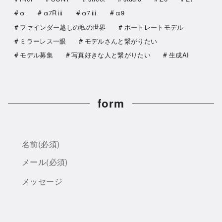
α
α7Rⅲ
α7ⅲ
α9
ファインダー越しの私の世界
ポートレートモデル
ミラーレス一眼
モデルさんと繋がりたい
モデル募集
写真好きな人と繋がりたい
生成AI
form
名前
(必須)
メール
(必須)
メッセージ