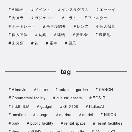
AI動画
イベント
インスタグラム
エッセイ
カメラ
ガジェット
コラム
フィルター
ポートレート
モデル紹介
レンズ
個人撮影
個人開催
写真
建物
撮影会
撮影地
未分類
花
電車
風景
tag
AImovie
beach
botanical garden
CANON
Commercial facility
cultural assets
EOS R
FUJIFILM
gadget
GFX100
HailuoAI
location
lounge
marina
model
NIKON
park
public facility
rental space
resort facilities
river
SONY
street
studio
Z6
Z7