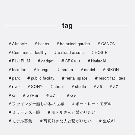
tag
AImovie
beach
botanical garden
CANON
Commercial facility
cultural assets
EOS R
FUJIFILM
gadget
GFX100
HailuoAI
location
lounge
marina
model
NIKON
park
public facility
rental space
resort facilities
river
SONY
street
studio
Z6
Z7
α
α7Rⅲ
α7ⅲ
α9
ファインダー越しの私の世界
ポートレートモデル
ミラーレス一眼
モデルさんと繋がりたい
モデル募集
写真好きな人と繋がりたい
生成AI