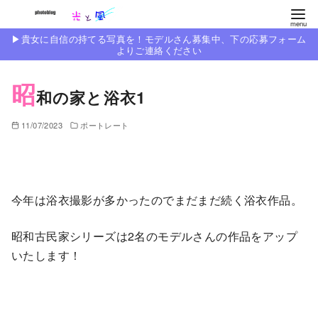
コ
ン
▶︎貴女に自信の持てる写真を！モデルさん募集中、下の応募フォーム
テ
よりご連絡ください
ン
昭
ツ
和の家と浴衣1
へ
移
11/07/2023
ポートレート
動
今年は浴衣撮影が多かったのでまだまだ続く浴衣作品。
昭和古民家シリーズは2名のモデルさんの作品をアップ
いたします！