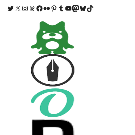
Twitter
X
Instagram
Threads
Facebook
Flickr
Pinterest
Tumblr
YouTube
Mastodon
Bluesky
TikTok