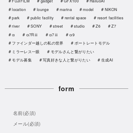
FUJIFILM
gadget
GFX100
HailuoAI
location
lounge
marina
model
NIKON
park
public facility
rental space
resort facilities
river
SONY
street
studio
Z6
Z7
α
α7Rⅲ
α7ⅲ
α9
ファインダー越しの私の世界
ポートレートモデル
ミラーレス一眼
モデルさんと繋がりたい
モデル募集
写真好きな人と繋がりたい
生成AI
form
名前
(必須)
メール
(必須)