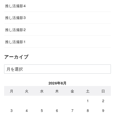
推し活撮影4
推し活撮影3
推し活撮影2
推し活撮影1
アーカイブ
ア
ー
カ
2026年8月
イ
月
火
水
木
金
土
日
ブ
1
2
3
4
5
6
7
8
9