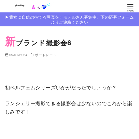
コ
ン
▶︎貴女に自信の持てる写真を！モデルさん募集中、下の応募フォーム
テ
よりご連絡ください
ン
新
ツ
ブランド撮影会6
へ
移
05/07/2024
ポートレート
動
初ベルフェムシリーズいかがだったでしょうか？
ランジェリー撮影できる撮影会は少ないのでこれから楽
しみです！