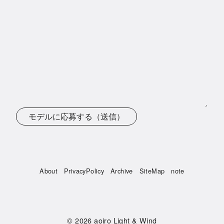
モデルに応募する（送信）
About
PrivacyPolicy
Archive
SiteMap
note
© 2026
aoiro Light & Wind