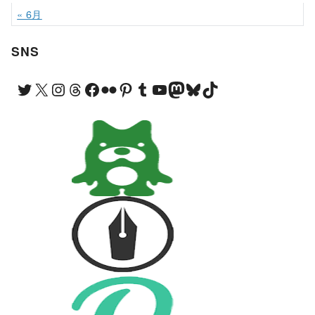
« 6月
SNS
Twitter
X
Instagram
Threads
Facebook
Flickr
Pinterest
Tumblr
YouTube
Mastodon
Bluesky
TikTok