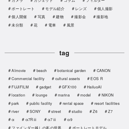
カメラ
ガジェット
コラム
フィルター
ポートレート
モデル紹介
レンズ
個人撮影
個人開催
写真
建物
撮影会
撮影地
未分類
花
電車
風景
tag
AImovie
beach
botanical garden
CANON
Commercial facility
cultural assets
EOS R
FUJIFILM
gadget
GFX100
HailuoAI
location
lounge
marina
model
NIKON
park
public facility
rental space
resort facilities
river
SONY
street
studio
Z6
Z7
α
α7Rⅲ
α7ⅲ
α9
ファインダー越しの私の世界
ポートレートモデル