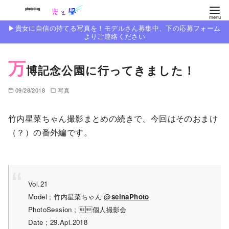
コ
ン
▶︎貴女に自信の持てる写真を！モデルさん募集中、下の応募フォーム
テ
よりご連絡ください
ン
万
ツ
博記念公園に行ってきました！
へ
移
09/28/2018
写真
動
竹内星菜ちゃん撮影まとめの続きで、今回はそのおまけ
（？）の番外編です。
Vol.21
Model ; 竹内星菜ちゃん
@
seinaPhoto
PhotoSession ; 個人撮影会
Date ; 29.Apl.2018