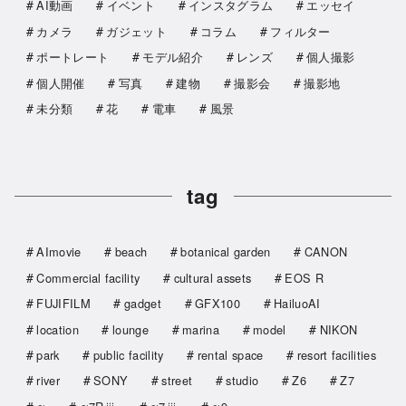
AI動画
イベント
インスタグラム
エッセイ
カメラ
ガジェット
コラム
フィルター
ポートレート
モデル紹介
レンズ
個人撮影
個人開催
写真
建物
撮影会
撮影地
未分類
花
電車
風景
tag
AImovie
beach
botanical garden
CANON
Commercial facility
cultural assets
EOS R
FUJIFILM
gadget
GFX100
HailuoAI
location
lounge
marina
model
NIKON
park
public facility
rental space
resort facilities
river
SONY
street
studio
Z6
Z7