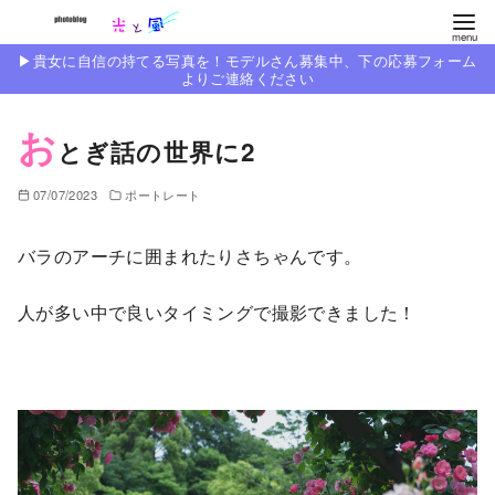
コ
ン
▶︎貴女に自信の持てる写真を！モデルさん募集中、下の応募フォーム
テ
よりご連絡ください
ン
お
ツ
とぎ話の世界に2
へ
移
07/07/2023
ポートレート
動
バラのアーチに囲まれたりさちゃんです。
人が多い中で良いタイミングで撮影できました！