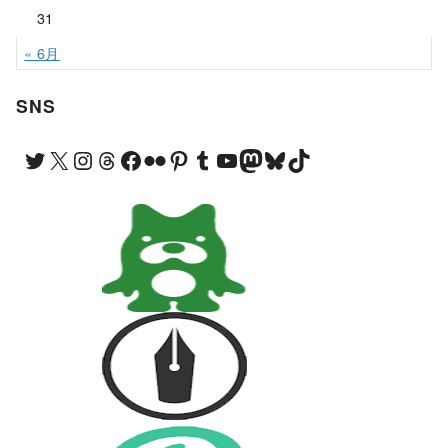
31
« 6月
SNS
Twitter
X
Instagram
Threads
Facebook
Flickr
Pinterest
Tumblr
YouTube
Mastodon
Bluesky
TikTok