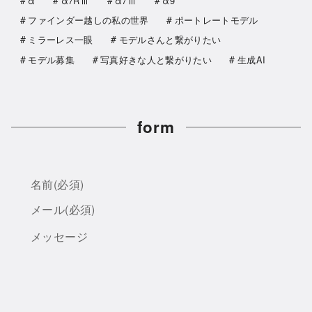
α
α7Rⅲ
α7ⅲ
α9
ファインダー越しの私の世界
ポートレートモデル
ミラーレス一眼
モデルさんと繋がりたい
モデル募集
写真好きな人と繋がりたい
生成AI
form
名前
(必須)
メール
(必須)
メッセージ