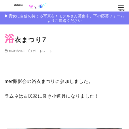
コ
ン
▶︎貴女に自信の持てる写真を！モデルさん募集中、下の応募フォーム
テ
よりご連絡ください
ン
浴
ツ
衣まつり7
へ
移
10/31/2023
ポートレート
動
mer撮影会の浴衣まつりに参加しました。
ラムネは古民家に良き小道具になりました！