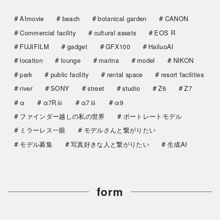
AImovie
beach
botanical garden
CANON
Commercial facility
cultural assets
EOS R
FUJIFILM
gadget
GFX100
HailuoAI
location
lounge
marina
model
NIKON
park
public facility
rental space
resort facilities
river
SONY
street
studio
Z6
Z7
α
α7Rⅲ
α7ⅲ
α9
ファインダー越しの私の世界
ポートレートモデル
ミラーレス一眼
モデルさんと繋がりたい
モデル募集
写真好きな人と繋がりたい
生成AI
form