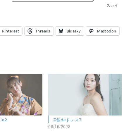
スカイ
Pinterest
Threads
Bluesky
Mastodon
ata2
洋館deドレス7
08/15/2023