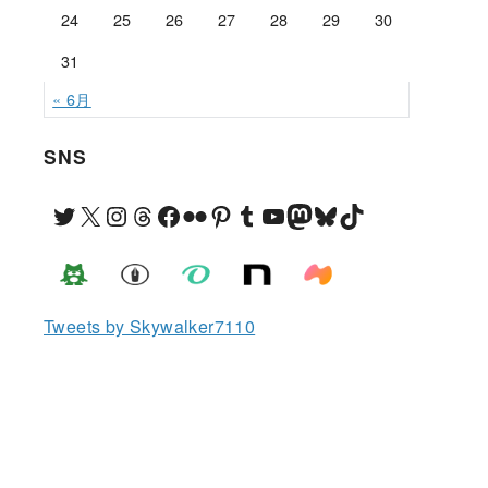
24
25
26
27
28
29
30
31
« 6月
SNS
Twitter
X
Instagram
Threads
Facebook
Flickr
Pinterest
Tumblr
YouTube
Mastodon
Bluesky
TikTok
Tweets by Skywalker7110