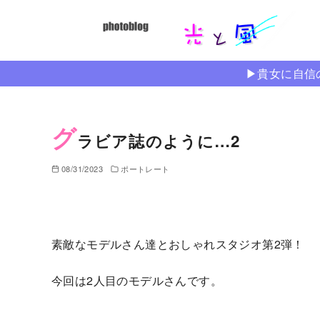
コ
ン
テ
ン
▶︎貴女に自
ツ
へ
移
グ
ラビア誌のように…2
動
08/31/2023
ポートレート
素敵なモデルさん達とおしゃれスタジオ第2弾！
今回は2人目のモデルさんです。