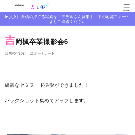
コ
ン
▶︎貴女に自信の持てる写真を！モデルさん募集中、下の応募フォーム
テ
よりご連絡ください
ン
吉
ツ
岡楓卒業撮影会6
へ
移
06/01/2024
ポートレート
動
綺麗なセミヌード撮影ができました！
バックショット集めてアップします。