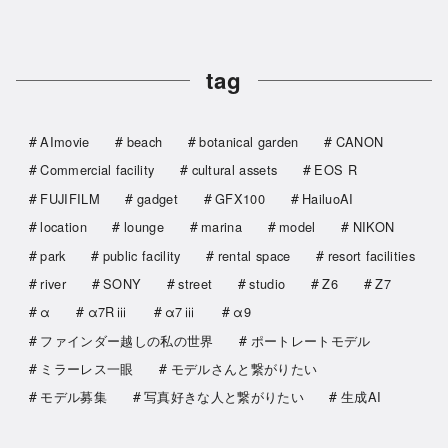
tag
AImovie
beach
botanical garden
CANON
Commercial facility
cultural assets
EOS R
FUJIFILM
gadget
GFX100
HailuoAI
location
lounge
marina
model
NIKON
park
public facility
rental space
resort facilities
river
SONY
street
studio
Z6
Z7
α
α7Rⅲ
α7ⅲ
α9
ファインダー越しの私の世界
ポートレートモデル
ミラーレス一眼
モデルさんと繋がりたい
モデル募集
写真好きな人と繋がりたい
生成AI