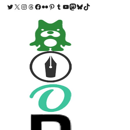
Twitter
X
Instagram
Threads
Facebook
Flickr
Pinterest
Tumblr
YouTube
Mastodon
Bluesky
TikTok