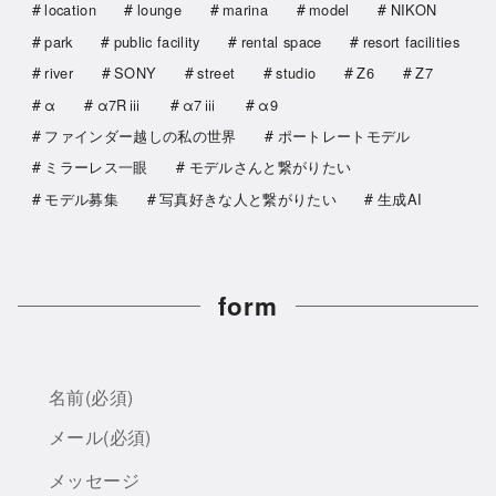
location
lounge
marina
model
NIKON
park
public facility
rental space
resort facilities
river
SONY
street
studio
Z6
Z7
α
α7Rⅲ
α7ⅲ
α9
ファインダー越しの私の世界
ポートレートモデル
ミラーレス一眼
モデルさんと繋がりたい
モデル募集
写真好きな人と繋がりたい
生成AI
form
名前
(必須)
メール
(必須)
メッセージ