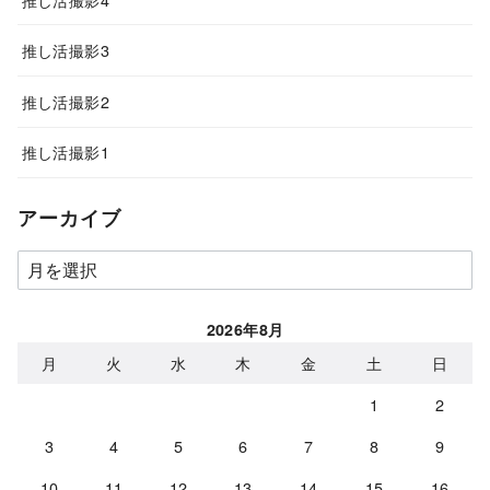
推し活撮影3
推し活撮影2
推し活撮影1
アーカイブ
ア
ー
カ
2026年8月
イ
月
火
水
木
金
土
日
ブ
1
2
3
4
5
6
7
8
9
10
11
12
13
14
15
16