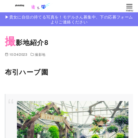
コ
ン
▶︎貴女に自信の持てる写真を！モデルさん募集中、下の応募フォーム
テ
よりご連絡ください
ン
撮
ツ
影地紹介8
へ
移
10/24/2023
撮影地
動
布引ハーブ園