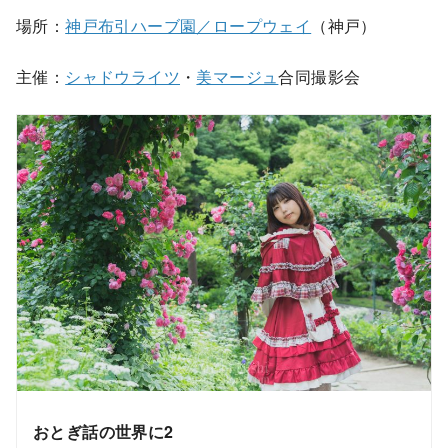
場所：
神戸布引ハーブ園／ロープウェイ
（神戸）
主催：
シャドウライツ
・
美マージュ
合同撮影会
おとぎ話の世界に2