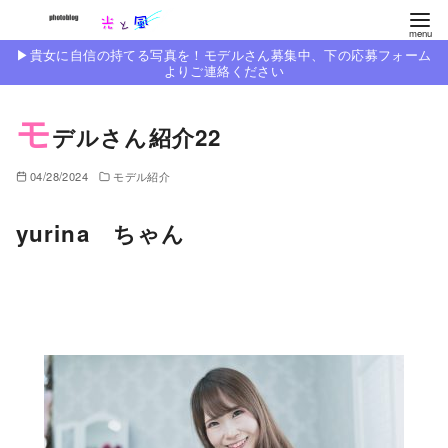
コ
ン
▶︎貴女に自信の持てる写真を！モデルさん募集中、下の応募フォーム
テ
よりご連絡ください
ン
モ
ツ
デルさん紹介22
へ
移
04/28/2024
モデル紹介
動
yurina ちゃん