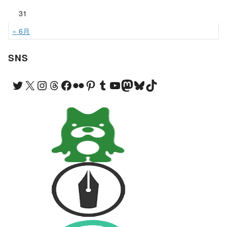
31
« 6月
SNS
Twitter
X
Instagram
Threads
Facebook
Flickr
Pinterest
Tumblr
YouTube
Mastodon
Bluesky
TikTok