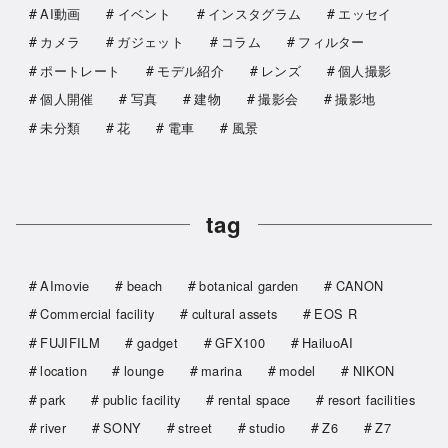
AI動画
イベント
インスタグラム
エッセイ
カメラ
ガジェット
コラム
フィルター
ポートレート
モデル紹介
レンズ
個人撮影
個人開催
写真
建物
撮影会
撮影地
未分類
花
電車
風景
tag
AImovie
beach
botanical garden
CANON
Commercial facility
cultural assets
EOS R
FUJIFILM
gadget
GFX100
HailuoAI
location
lounge
marina
model
NIKON
park
public facility
rental space
resort facilities
river
SONY
street
studio
Z6
Z7