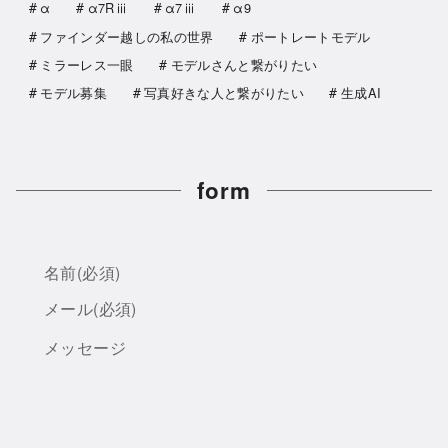
α
α7Rⅲ
α7ⅲ
α9
ファインダー越しの私の世界
ポートレートモデル
ミラーレス一眼
モデルさんと繋がりたい
モデル募集
写真好きな人と繋がりたい
生成AI
form
名前
(必須)
メール
(必須)
メッセージ