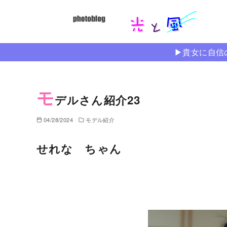
コ
ン
テ
ン
▶︎貴女に自
ツ
へ
移
モ
デルさん紹介23
動
04/28/2024
モデル紹介
せれな ちゃん