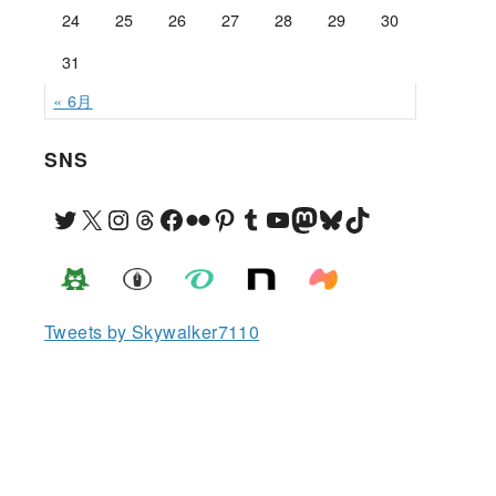
24
25
26
27
28
29
30
31
« 6月
SNS
Twitter
X
Instagram
Threads
Facebook
Flickr
Pinterest
Tumblr
YouTube
Mastodon
Bluesky
TikTok
Tweets by Skywalker7110